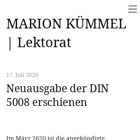
ME
Skip
MARION KÜMMEL
to
content
| Lektorat
17. Juli 2020
Neuausgabe der DIN
5008 erschienen
Im März 2020 ist die angekündigte